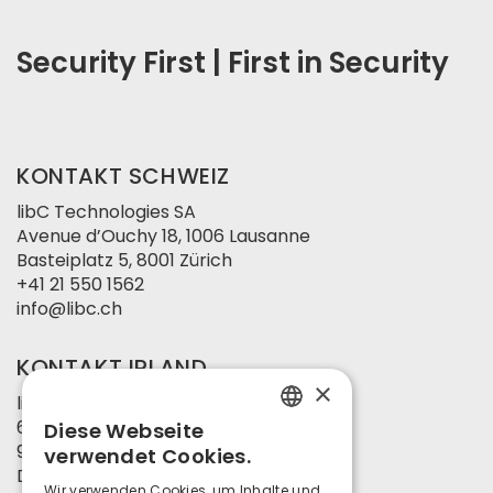
Security First | First in Security
KONTAKT SCHWEIZ
libC Technologies SA
Avenue d’Ouchy 18, 1006 Lausanne
Basteiplatz 5, 8001 Zürich
+41 21 550 1562
info@libc.ch
KONTAKT IRLAND
×
libC Technologies Ltd
6 Lapp’s Quay
Diese Webseite
ENGLISH
9 Exchange Place
verwendet Cookies.
Dublin 1
GERMAN
Wir verwenden Cookies, um Inhalte und