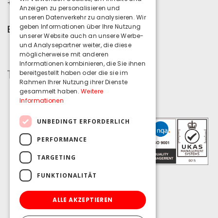
+353 (0)1 539 4143
Anzeigen zu personalisieren und
unseren Datenverkehr zu analysieren. Wir
ENTWICKELT VON
geben Informationen über Ihre Nutzung
unserer Website auch an unsere Werbe-
und Analysepartner weiter, die diese
möglicherweise mit anderen
Informationen kombinieren, die Sie ihnen
bereitgestellt haben oder die sie im
Rahmen Ihrer Nutzung ihrer Dienste
gesammelt haben.
Weitere
Informationen
UNBEDINGT ERFORDERLICH
PERFORMANCE
TARGETING
FUNKTIONALITÄT
ALLE AKZEPTIEREN