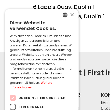
6 Lapp’s Quay, Dublin 1
×
9 Exchange Place, Dublin 1
Diese Webseite
ENGLISH
verwendet Cookies.
GERMAN
Wir verwenden Cookies, um Inhalte und
Anzeigen zu personalisieren und
unseren Datenverkehr zu analysieren. Wir
geben Informationen über Ihre Nutzung
unserer Website auch an unsere Werbe-
und Analysepartner weiter, die diese
möglicherweise mit anderen
Informationen kombinieren, die Sie ihnen
Security First | First 
bereitgestellt haben oder die sie im
Rahmen Ihrer Nutzung ihrer Dienste
gesammelt haben.
Weitere
Informationen
KONTAKT SCHWEIZ
KO
UNBEDINGT ERFORDERLICH
libC Technologies SA
libC
PERFORMANCE
Avenue d’Ouchy 18, 1006
6 La